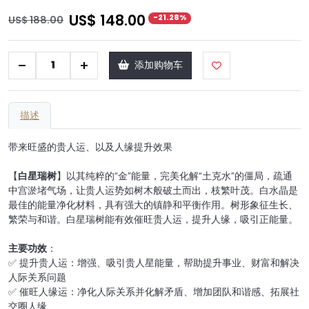
US$ 148.00
-21.28%
US$ 188.00
+
添加购物车
描述
带来旺盛的贵人运、以及人缘提升效果
【
白星瑞树
】以其纯粹的“金”能量，完美化解“土克水”的僵局，疏通
中宫淤堵气场，让贵人运势如树木般破土而出，枝繁叶茂。白水晶是
最佳的能量净化材料，具有强大的镇静和平衡作用。树形象征生长、
繁荣与和谐。白星瑞树能有效催旺贵人运，提升人缘，吸引正能量。
主要功效
：
✅ 提升贵人运：增强、吸引贵人星能量，帮助提升事业、财富和解决
人际关系问题
✅ 催旺人缘运：净化人际关系并化解矛盾、增加团队和谐感、拓展社
交圈人缘