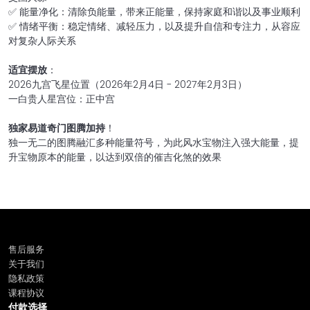
✅ 能量净化：清除负能量，带来正能量，保持家庭和谐以及事业顺利
✅ 情绪平衡：稳定情绪、减轻压力，以及提升自信和专注力，从容应
对复杂人际关系
适宜摆放
：
2026九宫飞星位置（2026年2月4日 - 2027年2月3日）
一白贵人星宫位：正中宫
独家易道奇门图腾加持
！
独一无二的图腾融汇多种能量符号，为此风水宝物注入强大能量，提
升宝物原本的能量，以达到双倍的催吉化煞的效果
售后服务
关于我们
隐私政策
课程协议
付款选择