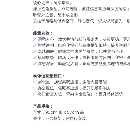
读心之神，洞察暗流。
海上玄龟负岳、双蛇绕臂，象征信息掌控与深度洞察
听弦外之音、见未成之形。
悬挂于策略与谈判空间，静心定气，识人识局更先一
能量功效：
✅ 洞悉人心：放大共情与细节辨识力，决策更稳、更
✅ 智慧谈判：结构化提问与叙事框架加持，提升说服
✅ 卓越调解：敏锐拿捏边界与灰度，化冲突为合作
✅ 机智敏锐：临场反应快，擅长破局与反制，守密不
✅ 冥想深潜：助静定入观，直觉与灵感更易连结与落
画像适宜悬挂在：
✅​ 冥想区：加强高我连接，激活命宫潜能
✅​ 办公座位：催旺事业运，提升职场影响力
✅​ 奇门命宫方位（背向本命宫位）：提升整体运势
产品规格：
尺寸：95cm 长 x 57cm 高
备注：不含框架，需自行安装。