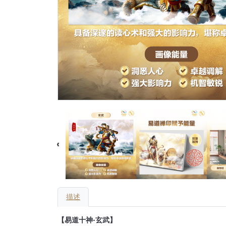
描述
【易道十神·玄武】