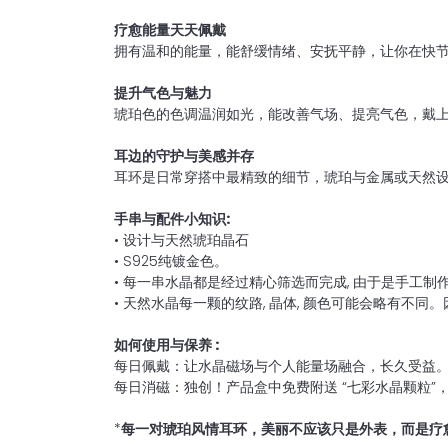
疗愈能量天天佩戴
拥有温和的能量，能舒缓情绪、安抚平静，让你在快
提升气色与魅力
琥珀色的色调温润如光，能改善气场、提亮气色，戴
耳边的守护与美感并存
耳环是日常穿搭中最精致的细节，琥珀与金属或天然
手串与配件小知识:
• 设计与天然琥珀晶石
• S925纯镀金色。
• 每一串水晶都是经过精心筛选而完成, 由于是手工
• 天然水晶每一颗的纹路, 晶体, 颜色可能会略有不
如何使⽤与保养 :
每⽇佩戴：让⽔晶磁场与个⼈能量场融合，⻓久受益
每⽇消磁：独创！产品盒中免费附送 “七彩⽔晶颗粒”
*
每一对琥珀风情耳环，美丽不应该只是外表，而是疗