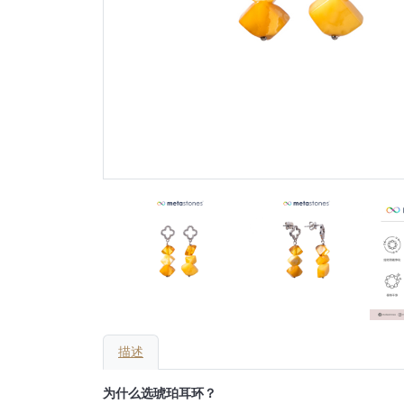
描述
为什么选琥珀耳环？