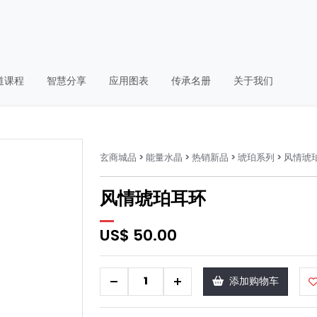
道课程
智慧分享
应用图表
传承名册
关于我们
玄商城品
> 能量水晶
> 热销新品
> 琥珀系列
> 风情琥
风情琥珀耳环
US$ 50.00
-
+
添加购物车