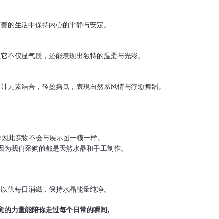
节奏的生活中保持内心的平静与安定。
上它不仅显气质，还能表现出独特的温柔与光彩。
设计元素结合，轻盈摇曳，表现自然系风情与疗愈舞蹈。
制作因此实物不会与展示图一模一样。
同。因为我们采购的都是天然水晶和手工制作。
。
，以供每⽇消磁，保持⽔晶能量纯净。
愈的力量能陪你走过每个日常的瞬间。