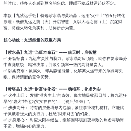
的时代，很多人会感到莫名的焦虑、睡眠不稳或财运起伏不定。
本款【九紫运手链】特选紫水晶与黄塔晶，运用“火生土”的五行转化
原理：既借九运之势（火）开启智慧，又以大地之德（土）沉淀财
富。将虚火转化为实利，助你步步为营。
核心功效：九运能量的双重布局
【紫水晶】九运“当旺本命石” —— 借天时，启智慧
✅ 开智招贵：九运主灵性与脑力。紫水晶对应顶轮，助你在复杂局势
中直觉敏锐，精准决策，并吸引频率一致的高能量贵人。
✅ 以柔克刚：虽属火，却具静谧能量，化解离火运带来的浮躁与失
眠，保持清醒的竞争优势。
【黄塔晶】九运“财富转化器” —— 稳根基，化虚为实
✅ 火生土旺： 发挥“泄火生土”的奇效。像大地吸收烈日般，将九运狂
暴的“虚火”转化为实实在在的“土（资产/金钱）”。
✅ 步步高升： 特有的层叠塔形内包物，象征事业稳扎稳打。它能赋
予佩戴者强大的执行力，杜绝“财来财去”的幻象。
✅ 护身定心： 对应太阳神经丛，缓解因环境剧变导致的焦虑与肠胃
不适，增强内心的定力。