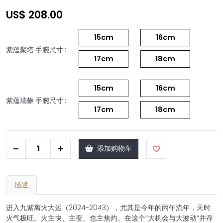
US$ 208.00
15cm
16cm
紫蕴聚塔 手腕尺寸 :
17cm
18cm
15cm
16cm
紫蕴瑞貅 手腕尺寸 :
17cm
18cm
+
添加购物车
描述
进入九紫离火大运（2024-2043），尤其是今年的丙午流年，天时
火气极旺。火主快、主变、也主焦灼。在这个“大机会与大波动”并存