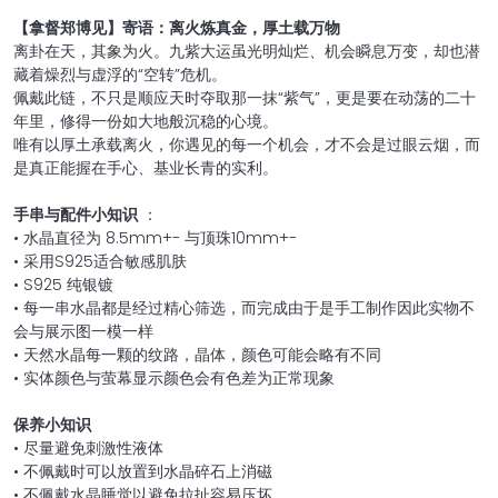
【拿督郑博见】寄语：离火炼真金，厚土载万物
离卦在天，其象为火。九紫大运虽光明灿烂、机会瞬息万变，却也潜
藏着燥烈与虚浮的“空转”危机。
佩戴此链，不只是顺应天时夺取那一抹“紫气”，更是要在动荡的二十
年里，修得一份如大地般沉稳的心境。
唯有以厚土承载离火，你遇见的每一个机会，才不会是过眼云烟，而
是真正能握在手心、基业长青的实利。
手串与配件小知识
：
• 水晶直径为 8.5mm+- 与顶珠10mm+-
• 采用S925适合敏感肌肤
• S925 纯银镀
• 每一串水晶都是经过精心筛选，而完成由于是手工制作因此实物不
会与展示图一模一样
• 天然水晶每一颗的纹路，晶体，颜色可能会略有不同
• 实体颜色与萤幕显示颜色会有色差为正常现象
保养小知识
• 尽量避免刺激性液体
• 不佩戴时可以放置到水晶碎石上消磁
• 不佩戴水晶睡觉以避免拉扯容易压坏