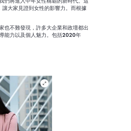
我們將進入中年女性稱霸的新時代。這
，讓大家見證到女性的影響力。而根據
家也不難發現，許多大企業和政壇都出
能力以及個人魅力。包括2020年