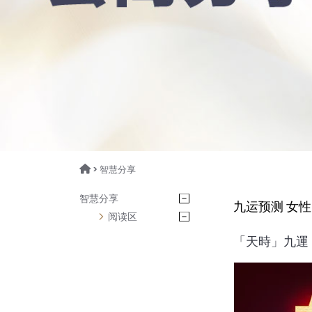
> 智慧分享
智慧分享
九运预测 女
阅读区
「天時」九運，