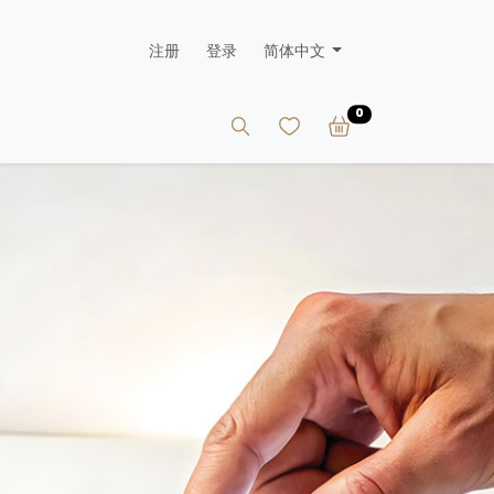
注册
登录
简体中文
0