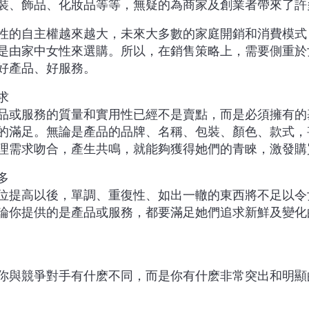
裝、飾品、化妝品等等，無疑的為商家及創業者帶來了許
性的自主權越來越大，未來大多數的家庭開銷和消費模式
是由家中女性來選購。所以，在銷售策略上，需要側重於
好產品、好服務。
求
品或服務的質量和實用性已經不是賣點，而是必須擁有的
的滿足。無論是產品的品牌、名稱、包裝、顏色、款式，
理需求吻合，產生共鳴，就能夠獲得她們的青睞，激發購
多
位提高以後，單調、重復性、如出一轍的東西將不足以令
論你提供的是產品或服務，都要滿足她們追求新鮮及變化
你與競爭對手有什麽不同，而是你有什麽非常突出和明顯