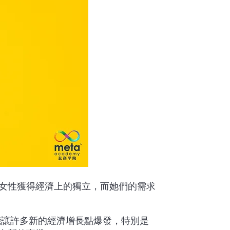
女性獲得經濟上的獨立，而她們的需求
能讓許多新的經濟增長點爆發，特別是