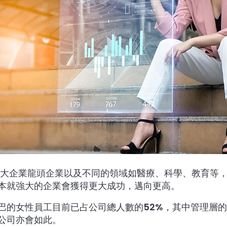
各大企業龍頭企業以及不同的領域如醫療、科學、教育等
本就強大的企業會獲得更大成功，邁向更高。
巴的女性員工目前已占公司總人數的52%，其中管理層的
公司亦會如此。 