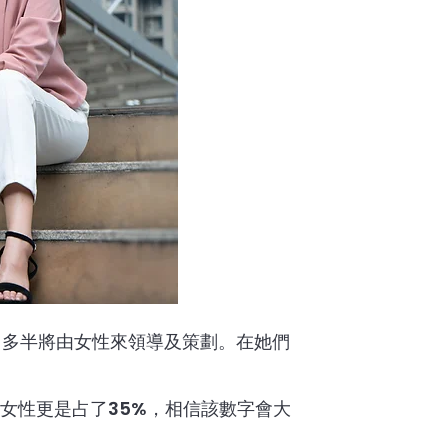
，多半將由女性來領導及策劃。在她們
女性更是占了35%，相信該數字會大