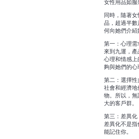
女性用品如服
同時，隨著女
品，超過半數
何向她們介紹
第一：心理需
來到九運，產
心理和情感上
夠與她們的心
第二：選擇性
社會和經濟地
物。所以，無
大的客戶群。
第三：差異化
差異化不是指
能記住你。