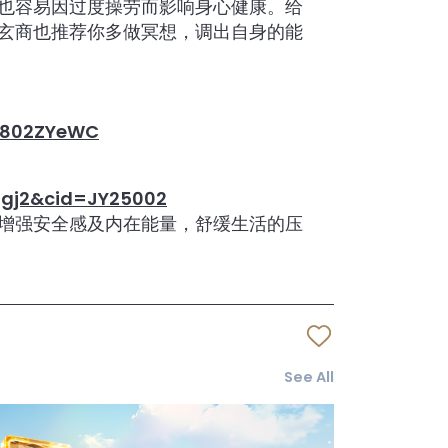
也容易因过度操劳而影响身心健康。给
。玄商也推荐你多做冥想，调出自身的能
Z802ZYeWC
Ugj2&cid=JY25002
增强安全感及内在能量，舒缓生活的压
See All