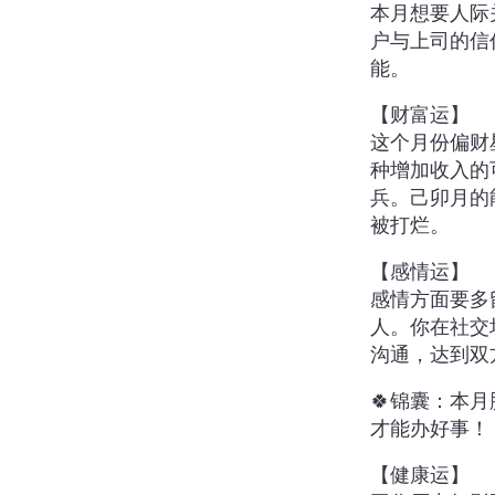
本月想要人际
户与上司的信
能。
【财富运】
这个月份偏财
种增加收入的
兵。己卯月的
被打烂。
【感情运】
感情方面要多
人。你在社交
沟通，达到双
🍀锦囊：本
才能办好事！
【健康运】