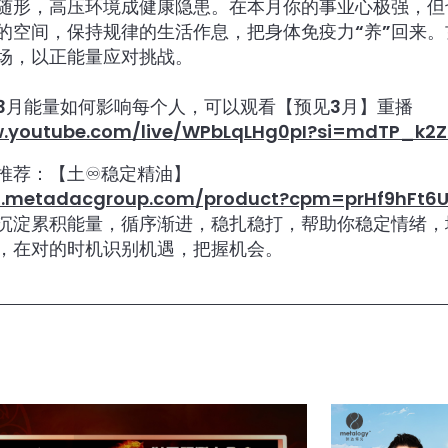
随形，高压环境成健康隐患。在本月你的事业心极强，但
的空间，保持规律的生活作息，把身体免疫力“养”回来
场，以正能量应对挑战。
3月能量如何影响每个人，可以观看【预见3月】重播
w.youtube.com/live/WPbLqLHg0pI?si=mdTP_k2
推荐：【土♾️稳定精油】
ll.metadacgroup.com/product?cpm=prHf9hFt6
沉淀累积能量，循序渐进，稳扎稳打，帮助你稳定情绪，
，在对的时机识别机遇，把握机会。