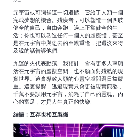
元宇宙或可彌補這一切遺憾。它給了人類一個
完成夢想的機會。殘疾者，可以塑造一個四肢
健全的自己，自由奔跑，過上正常健全的生
活；你也可以塑造任何一個人的虛擬體，甚至
是在元宇宙中與逝去的至親重逢，把還沒來得
及說的話告訴他們。
九運的火代表動蕩。我預計，會有更多人寧願
活在元宇宙的虛擬空間，也不願面對殘酷的現
實世界。這會導致人類的心靈空虛問題日益嚴
重。這裏提醒，逃避現實只會更被現實煎熬，
千萬不要誤用元宇宙，消耗了自己的靈魂。內
心的富足，才是人生真正的快樂。
結語：互存也相互製衡