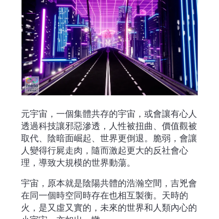
元宇宙，一個集體共存的宇宙，或會讓有心人
透過科技讓邪惡滲透，人性被扭曲、價值觀被
取代、陰暗面崛起、世界更倒退。脆弱，會讓
人變得行屍走肉，隨而激起更大的反社會心
理，導致大規模的世界動蕩。
宇宙，原本就是陰陽共體的浩瀚空間，吉兇會
在同一個時空同時存在也相互製衡。天時的
火，是又虛又實的，未來的世界和人類內心的