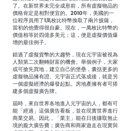
了。在新世界未完全成形前，所有虛擬物品的
價格肯定是相對便宜的。2010年，美國的一
位程序員用了1萬枚比特幣換取了兩片披薩，
當初的他覺得很自豪。現在，一萬枚比特幣的
價值相等於四億多美元；這，便是虛擬價值爆
增的最佳例子。
錯過了虛擬貨幣的大趨勢，現在元宇宙被視為
人類第二次翻轉財富的機會。舉個例子，大家
或可搶先買地，建立自己的堡壘，囊括更多的
虛擬物品擁有證。元宇宙正式落成後，就是另
一個虛擬經濟的爆發起點。房地產擁有者可搭
建多個虛擬廣告牌。
屆時，來自世界各地進入元宇宙的人，都有可
能「經過」這個廣告看板，並在現實世界進行
商業交易。因此，「業主」能在日後賺取無止
境的龐大廣告費；廣告商和商家遊走在現實與