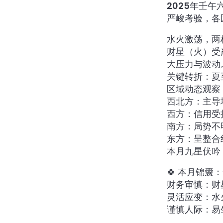
2025年壬
严峻考验，各
水火激荡，两
财星（火）受
大压力与波动
关键转折：夏
区域动态观察
西北方：主导
西方：信用受
南方：局势不
东方：呈整合
本月九星伏吟
🍀 本月锦
财务审慎：财
灵活应变：水
谨慎人际：易