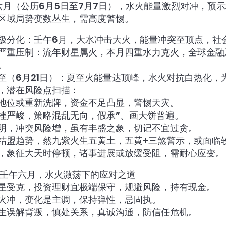
午六月（公历6月5日至7月7日），水火能量激烈对冲，预
区域局势变数丛生，需高度警惕。
极分化：壬午6月，大水冲击大火，能量冲突至顶点，社
严重压制：流年财星属火，本月四重水力克火，全球金融
。
至（6月21日）：夏至火能量达顶峰，水火对抗白热化，
，潜在风险点扫描：
地位或重新洗牌，资金不足凸显，警惕天灾。
挫严峻，策略混乱无向，假承”、画大饼普遍。
明，冲突风险增，虽有丰盛之象，切记不宜过贪。
结盟趋势，然九紫火生五黄土，五黄+三煞警示，或面临
，象征大天时停顿，诸事进展或放缓受阻，需耐心应变。
囊：壬午六月，水火激荡下的应对之道
星受克，投资理财宜极端保守，规避风险，持有现金。
火冲，变化是主调，保持弹性，忌固执。
生误解背叛，慎处关系，真诚沟通，防信任危机。