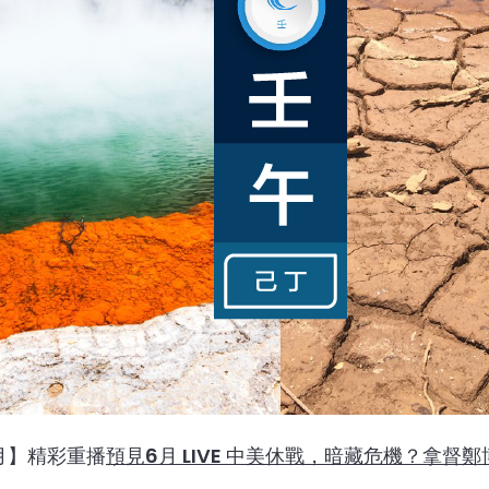
月】精彩重播
預見6月 LIVE 中美休戰，暗藏危機？拿督鄭博