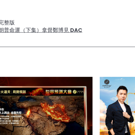
完整版
朗普命運（下集）拿督鄭博見 DAC