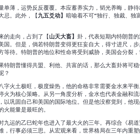
量单薄，运势反反覆覆。本应蓄养实力，韬光养晦，静待
大忌。此外，【
九五爻动】
暗喻着不可“独行、独裁、独
来的走向，占到了【
山天大畜】
卦，代表短期内特朗普的
美国。但是，倘若特朗普变得更狂妄自大，得寸进尺，步
方等待。特朗普的地位和性命将受到威胁，美国会分裂，
果特朗普懂得共盟、利他、共富的话，那么大畜卦将可稳
呢？
八字火土极旺，极度燥热，他的命格非常需要金水来平衡
停火为核心策略。从另一角度分析，金水也代表金融和流
，以巩固自己和美国的国际地位。但是他没察觉到，他现
的火能量是最旺的。
时九运的乙巳蛇年也进入了最大火的三年。再综合《易道
难，行事必须三思。从宏观来看，世界格局在三年内重塑