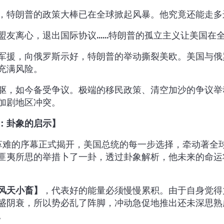
，特朗普的政策大棒已在全球掀起风暴。他究竟还能走多
盟友离心，退出国际协议……特朗普的孤立主义让美国在
军援，向俄罗斯示好，特朗普的举动撕裂美欧。美国与俄
充满风险。
驱，如今备受争议。极端的移民政策、清空加沙的争议举
加剧地区冲突。
：卦象的启示】
大革难的序幕正式揭开，美国总统的每一步选择，牵动著全
匪夷所思的举措卜了一卦，透过卦象解析，他未来的命运
风天小畜】
，代表好的能量必须慢慢累积。由于自身觉得
盛阴衰，所以势必乱了阵脚，冲动急促地推出还未深思熟
。