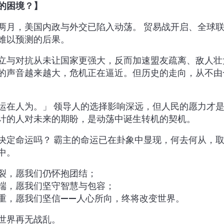
的困境？】
两月，美国内政与外交已陷入动荡。 贸易战开启、全球
难以预测的后果。
立与对抗从未让国家更强大，反而加速盟友疏离、敌人壮
的声音越来越大，危机正在逼近。但历史的走向，从不由
运在人为。」 领导人的选择影响深远，但人民的愿力才
计的人对未来的期盼，是动荡中诞生转机的契机。
决定命运吗？ 霸主的命运已在卦象中显现，何去何从，
中。
裂，愿我们仍怀抱团结；
端，愿我们坚守智慧与包容；
重，愿我们坚信——人心所向，终将改变世界。
世界再无战乱。