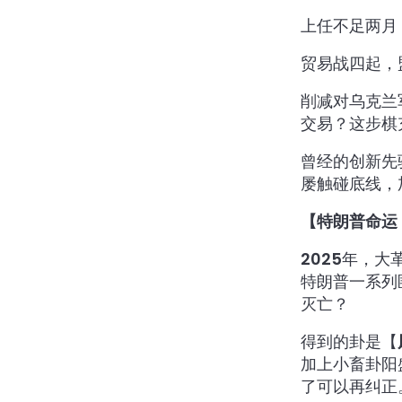
上任不足两月
贸易战四起，
削减对乌克兰
交易？这步棋
曾经的创新先
屡触碰底线，
【特朗普命运
2025年，
特朗普一系列
灭亡？
得到的卦是【
加上小畜卦阳
了可以再纠正